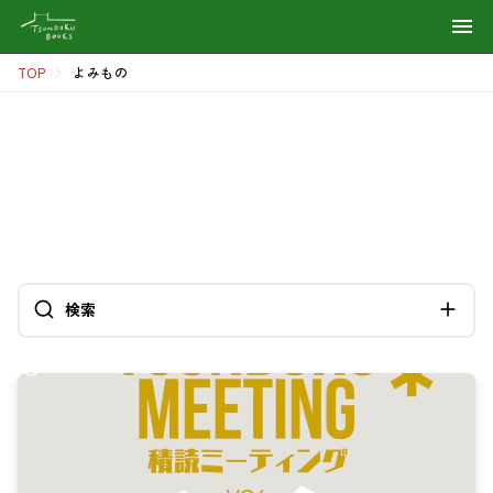
よみもの
TOP
よみもの
BLOG
検索
カテゴリ
イベント情報
ゲストハウス（COZY）
出版事業
本屋（TSUNDOKU BOOKS）
検索条件をクリア