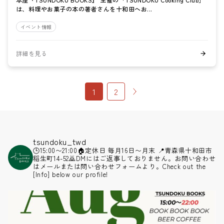
は、料理やお菓子の本の著者さんを十和田へお...
イベント情報
詳細を見る
1
2
tsundoku_twd
🕒15:00〜21:00
🏠定休日 毎月16日〜月末
📍青森県十和田市
稲生町14-52
🙇DMにはご返事しておりません。お問い合わせ
はメールまたは問い合わせフォームより。Check out the
[Info] below our profile!