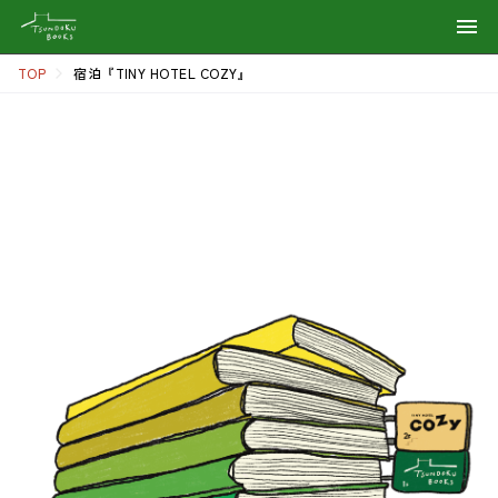
宿泊『TINY HOTEL COZY』
TOP
宿泊『TINY HOTEL COZY』
About Guest House