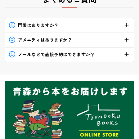
門限はありますか？
アメニティはありますか？
ございません。オートロック式で24 時間、出入り自由
です。
メールなどで直接予約はできますか？
バスタオル、タオル、シャンプー、コンディショナ
ー、ボディシャンプーは備え付けのものをお使いくだ
現在、直接予約は受け付けておらず、Airbnb を通じた
さい（持ち帰り厳禁）。ボディタオルと歯ブラシは、
承認制とさせていただいております。たいへんお手数
チェックインの際にお渡しいたします。
ですが、Airbnb にご登録のうえ、予約リクエストをお
送りください。